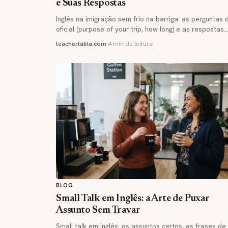
e Suas Respostas
Inglês na imigração sem frio na barriga: as perguntas 
oficial (purpose of your trip, how long) e as respostas
teachertalita.com
·
4 min de leitura
BLOG
Small Talk em Inglês: a Arte de Puxar
Assunto Sem Travar
Small talk em inglês: os assuntos certos, as frases de