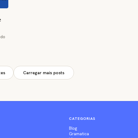
e
ndo
tes
Carregar mais posts
CATEGORIAS
Blog
Gramatica