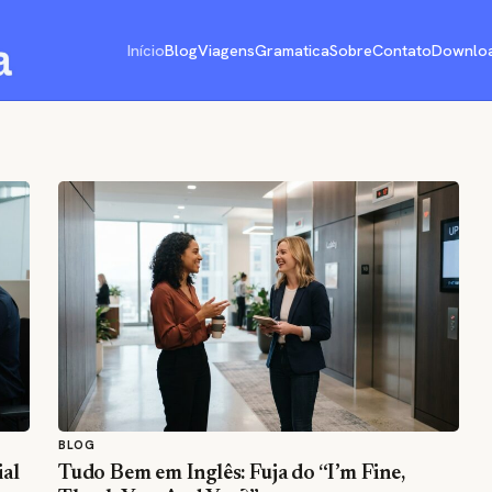
Início
Blog
Viagens
Gramatica
Sobre
Contato
Downlo
BLOG
ial
Tudo Bem em Inglês: Fuja do “I’m Fine,