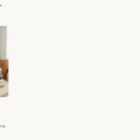
da…
ria